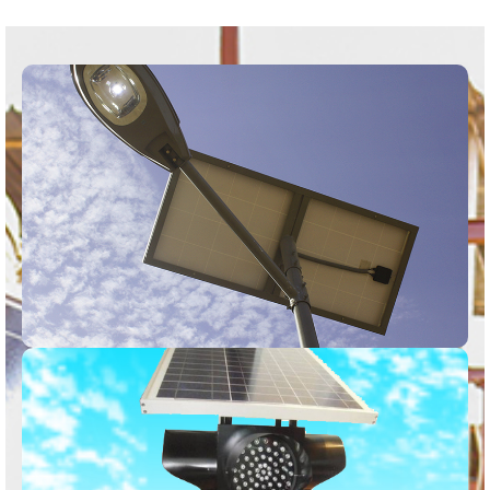
LAMPADAIRES
SOLAIRES
Eclairez les rues, les cours ou n’importe quel espace
public.
Voir
FEUX TRICOLORS
Les feux tricolores deviennent indépendants