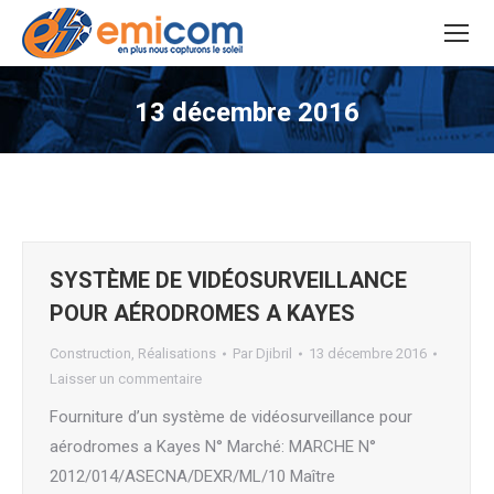
13 décembre 2016
Vous êtes ici :
SYSTÈME DE VIDÉOSURVEILLANCE
POUR AÉRODROMES A KAYES
Construction
,
Réalisations
Par
Djibril
13 décembre 2016
Laisser un commentaire
Fourniture d’un système de vidéosurveillance pour
aérodromes a Kayes N° Marché: MARCHE N°
2012/014/ASECNA/DEXR/ML/10 Maître